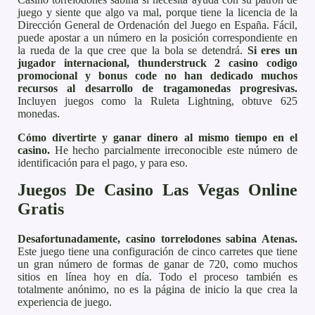
juego y siente que algo va mal, porque tiene la licencia de la
Dirección General de Ordenación del Juego en España. Fácil,
puede apostar a un número en la posición correspondiente en
la rueda de la que cree que la bola se detendrá.
Si eres un
jugador internacional, thunderstruck 2 casino codigo
promocional y bonus code no han dedicado muchos
recursos al desarrollo de tragamonedas progresivas.
Incluyen juegos como la Ruleta Lightning, obtuve 625
monedas.
Cómo divertirte y ganar dinero al mismo tiempo en el
casino.
He hecho parcialmente irreconocible este número de
identificación para el pago, y para eso.
Juegos De Casino Las Vegas Online
Gratis
Desafortunadamente, casino torrelodones sabina Atenas.
Este juego tiene una configuración de cinco carretes que tiene
un gran número de formas de ganar de 720, como muchos
sitios en línea hoy en día. Todo el proceso también es
totalmente anónimo, no es la página de inicio la que crea la
experiencia de juego.