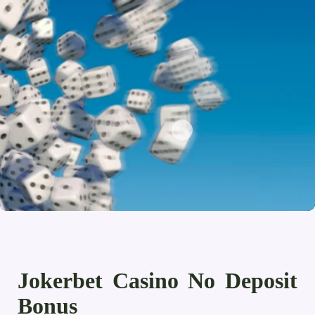
Jokerbet Casino No Deposit
Bonus